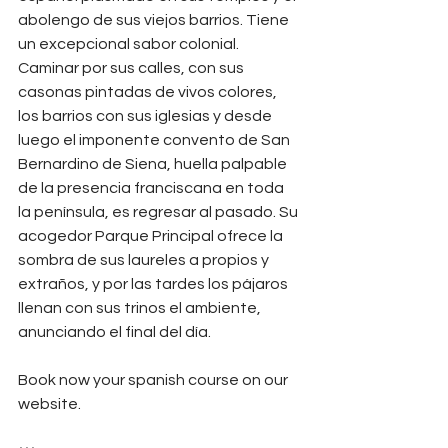
abolengo de sus viejos barrios. Tiene 
un excepcional sabor colonial. 
Caminar por sus calles, con sus 
casonas pintadas de vivos colores, 
los barrios con sus iglesias y desde 
luego el imponente convento de San 
Bernardino de Siena, huella palpable 
de la presencia franciscana en toda 
la península, es regresar al pasado. Su 
acogedor Parque Principal ofrece la 
sombra de sus laureles a propios y 
extraños, y por las tardes los pájaros 
llenan con sus trinos el ambiente, 
anunciando el final del día.
Book now your spanish course on our 
website.