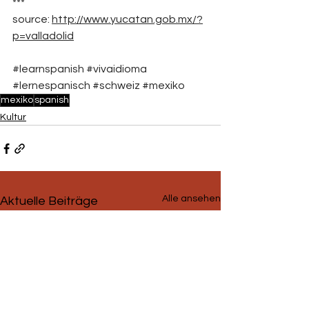
***
source: 
http://www.yucatan.gob.mx/?
p=valladolid
#learnspanish
#vivaidioma
#lernespanisch
#schweiz
#mexiko
mexiko
spanish
Kultur
Alle ansehen
Aktuelle Beiträge