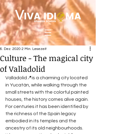
6. Dez. 2020
2 Min. Lesezeit
Culture - The magical city
of Valladolid
Valladolid📍is a charming city located 
in Yucatán, while walking through the 
small streets with the colorful painted 
houses, the history comes alive again. 
For centuries it has been identified by 
the richness of the Spain legacy 
embodied in its temples and the 
ancestry of its old neighbourhoods.