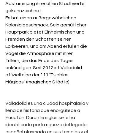
Abstammung ihrer alten Stadtviertel 
gekennzeichnet.
Es hat einen außergewöhnlichen 
Kolonialgeschmack. Sein gemütlicher 
Hauptpark bietet Einheimischen und 
Fremden den Schatten seiner 
Lorbeeren, und am Abend erfüllen die 
Vögel die Atmosphäre mit ihren 
Trillern, die das Ende des Tages 
ankündigen. Seit 2012 ist Valladolid 
offiziell eine der 111 "Pueblos 
Mágicos" (magischen Städte)
Valladolid es una ciudad hospitalaria y 
llena de historia que enorgullece a 
Yucatán. Durante siglos se le ha 
identificado por la riqueza del legado 
español plasmado en sus templos y el 