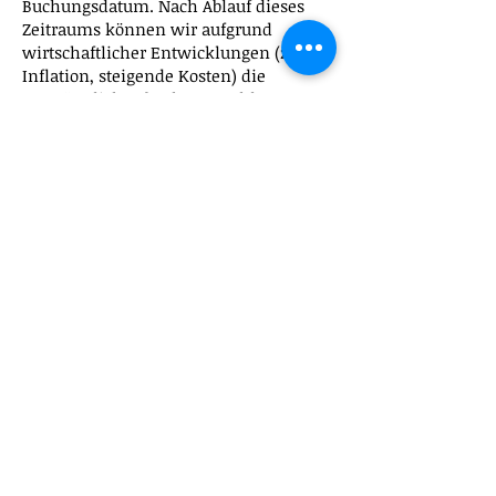
Buchungsdatum. Nach Ablauf dieses
Zeitraums können wir aufgrund
wirtschaftlicher Entwicklungen (z. B.
Inflation, steigende Kosten) die
ursprünglich gebuchte Anzahl an
Lektionen nicht mehr garantieren. Für
jeden weiteren Monat ohne
Inanspruchnahme von Lektionen wird
Ihrem Guthaben eine
Inaktivitätsgebühr in Höhe von vier (4)
Lektionen belastet.
Kursbestätigung
Auf Wunsch des Teilnehmers kann
durch Viva Idioma eine
Kursbestätigung ausgestellt werden.
Voraussetzung sind mind. 80%
Präsenzzeit während des Kurses.
Kursort
Ab Februar 2022 wird der Kursort in
Playa del Carmen an unsere neue