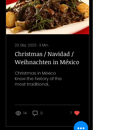
23. Dez. 2020
∙
3
Min.
Christmas / Navidad /
Weihnachten in México
Christmas in México
Know the history of the
most traditional
Christmas dish: the
Romeritos Romerito is
a quelite, which looks
very much...
14
0
7