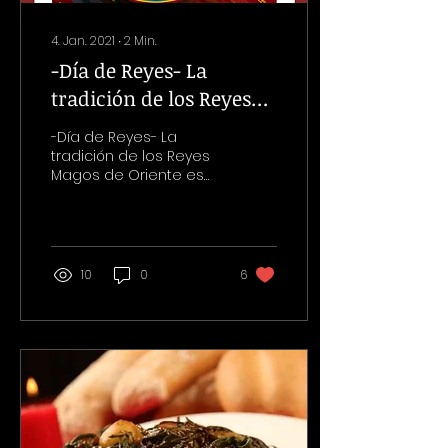
4. Jan. 2021
∙
2
Min.
-Día de Reyes- La
tradición de los Reyes
Magos de Oriente
-Día de Reyes- La
tradición de los Reyes
Magos de Oriente es
una de las más
antiguas en México
desde tiempos de la
colonización española...
10
0
6